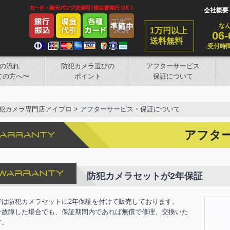
会社概要
な
1万円以上
06-
送料無料
受付時間
の流れ
防犯カメラ選びの
アフターサービス
ての方へ〜
ポイント
保証について
犯カメラ専門店アイプロ
>
アフターサービス・保証について
アフタ
防犯カメラセットが2年保証
では防犯カメラセットに2年保証を付けて販売しております。
一故障した場合でも、保証期間内であれば無償で修理、交換いた
す。