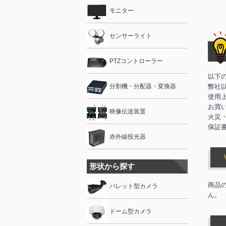
モニター
センサーライト
PTZコントローラー
以下
分割機・分配器・変換器
弊社
使用
お買
映像伝送装置
火災
保証
赤外線投光器
形状から探す
商品
バレット型カメラ
ん。
ドーム型カメラ