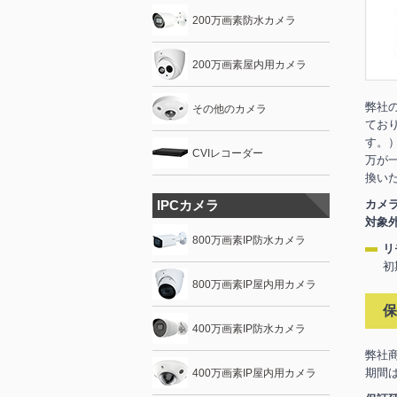
200万画素防水カメラ
200万画素屋内用カメラ
弊社
その他のカメラ
てお
す。
CVIレコーダー
万が
換い
IPCカメラ
カメ
対象
800万画素IP防水カメラ
リ
初
800万画素IP屋内用カメラ
保
400万画素IP防水カメラ
弊社
期間
400万画素IP屋内用カメラ