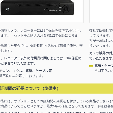
の防犯カメラ、レコーダーには1年保証を標準でお付けし
弊社で販売して
ります。（セットをご購入のお客様は2年保証になりま
しております。
）
万が一故障した
一故障した場合でも、保証期間内であれば無償で修理、交
換いたします。
たします。
カメラ以外の付
ラ、レコーダー以外の付属品に関しましては、1年保証の
ていただきます
外とさせていただきます。
電源・ケー
モコン、マウス、電源、ケーブル等
初期不良の
期不良のみ対応しております。
証期間の延長について（準備中）
商品には、オプションとして保証期間の延長をお付けしている商品がございま
は商品によってことなりますが、最大5年の保証となっております。詳細は各