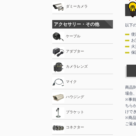
ダミーカメラ
アクセサリー・その他
以下
使
ケーブル
お
火
アダプター
保
カメラレンズ
マイク
商品
場合
ハウジング
※事
ちら
けで
ブラケット
※商
ご返
コネクター