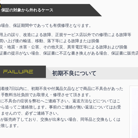
保証の対象から外れるケース
の場合、保証期間中であっても有償修理となります。
用上の誤り、改造による故障、正規サービス店以外での修理による故障等
買い上げ後の輸送、移動、落下等による故障または損傷
災・地震・水害・公害、その他天災、異常電圧等による故障および損傷
証書の提示がない場合、保証書に不正な書き換えがある場合、保証書に販売
初期不良について
到着後7日以内に、初期不良や付属品欠品などで商品に不具合があった
、手数料当社負担でお取替え・修理させて頂きます。
前に不具合の症状を弊社へご連絡下さい。返送方法などについてはこ
から追ってご連絡致します。事前のご連絡が無い返送についてはお受
きませんので、必ずご連絡下さい。
品が販売終了しており、交換が出来ない場合、同等品と交換もしくは
金致します。