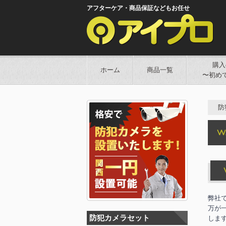
アフターケア・商品保証などもお任せ
購入
ホーム
商品一覧
〜初め
防
弊社
万が
防犯カメラセット
しま