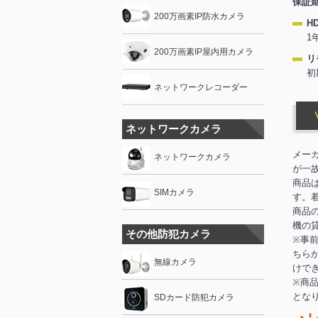
保証
200万画素IP防水カメラ
H
1
200万画素IP屋内用カメラ
リ
初
ネットワークレコーダー
ネットワークカメラ
メー
ネットワークカメラ
が一
商品
SIMカメラ
す。
商品
機の
その他防犯カメラ
※事
ちら
無線カメラ
けで
※商
とな
SDカード防犯カメラ