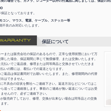
延長の場合でも、カメラ、レコーダー以外の付属品に関しましては、保証の対
DD
年保証となっております。
モコン、マウス、電源、ケーブル、ステッカー等
期不良のみ対応いたします。
保証について
カーまたは販売会社の保証のあるもので、正常な使用状態において万
故障した場合、保証期間に準じて無償修理、または交換いたします。
は元払いでご返品後、修理または同等商品と交換させていただきま
着払いの際には、着払いでの返送となります。
のご返品は保証書同封でお願いいたします。また、修理期間内の代替
貸出はできません。
前に不具合の症状を弊社へご連絡下さい。返送方法などについてはこ
から追ってご連絡致します。事前のご連絡が無い返送についてはお受
きませんので、必ずご連絡下さい。
品が販売終了しており、修理、交換が出来ない場合は同等品との交換
ります。