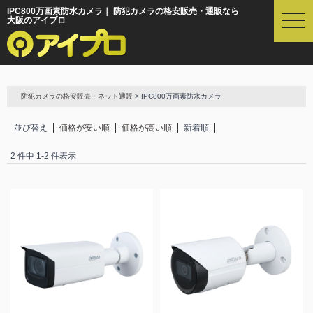
IPC800万画素防水カメラ｜ 防犯カメラの格安販売・通販なら
t
大阪のアイプロ
o
g
g
l
e
防犯カメラの格安販売・ネット通販
> IPC800万画素防水カメラ
n
a
並び替え
価格が安い順
価格が高い順
新着順
v
i
2 件中 1-2 件表示
g
a
t
i
o
n