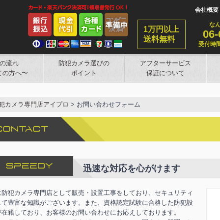
会社概要
な
1万円以上
06-
送料無料
受付時間
の流れ
防犯カメラ選びの
アフターサービス
ての方へ〜
ポイント
保証について
犯カメラ専門店アイプロ
>
お問い合わせフォーム
迅速な対応を心がけます
は防犯カメラ専門店として販売・設置工事をしており、セキュリティ
して豊富な知識がございます。また、資格認定試験に合格した防犯設
が在籍しており、お客様のお問い合わせにお応えしております。