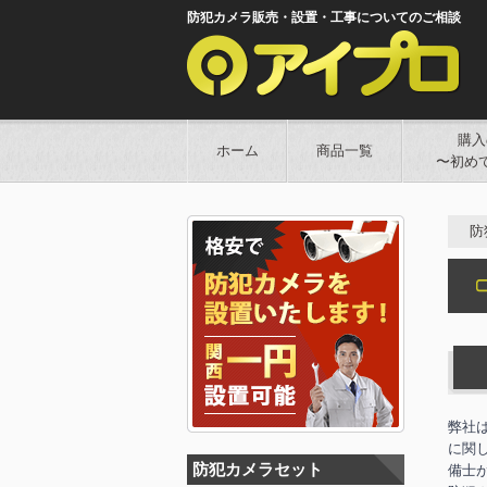
防犯カメラ販売・設置・工事についてのご相談
購入
ホーム
商品一覧
〜初め
防
弊社
に関
防犯カメラセット
備士