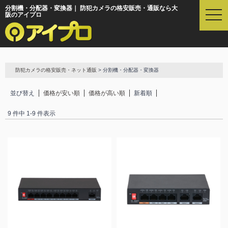
分割機・分配器・変換器｜ 防犯カメラの格安販売・通販なら大
t
阪のアイプロ
o
g
g
l
e
防犯カメラの格安販売・ネット通販
> 分割機・分配器・変換器
n
a
並び替え
価格が安い順
価格が高い順
新着順
v
i
9 件中 1-9 件表示
g
a
t
i
o
n