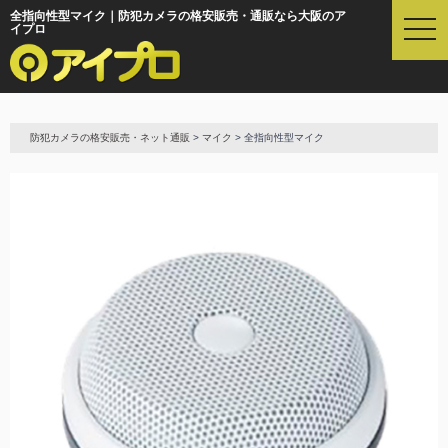
全指向性型マイク｜防犯カメラの格安販売・通販なら大阪のア
t
イプロ
o
g
g
l
e
防犯カメラの格安販売・ネット通販
>
マイク
> 全指向性型マイク
n
a
v
i
g
a
t
i
o
n