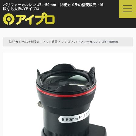
バリフォーカルレンズ5～50mm｜防犯カメラの格安販売・通
t
販なら大阪のアイプロ
o
g
g
l
e
防犯カメラの格安販売・ネット通販
>
レンズ
> バリフォーカルレンズ5～50mm
n
a
v
i
g
a
t
i
o
n