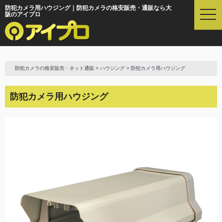
防犯カメラ用ハウジング｜防犯カメラの格安販売・通販なら大
t
阪のアイプロ
o
g
g
l
e
防犯カメラの格安販売・ネット通販
>
ハウジング
> 防犯カメラ用ハウジング
n
a
v
防犯カメラ用ハウジング
i
g
a
t
i
o
n