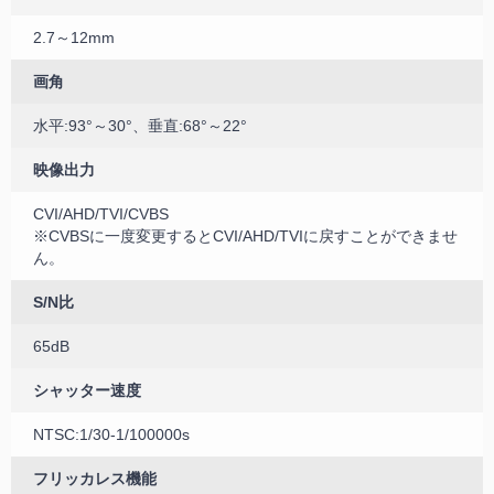
2.7～12mm
画角
水平:93°～30°、垂直:68°～22°
映像出力
CVI/AHD/TVI/CVBS
※CVBSに一度変更するとCVI/AHD/TVIに戻すことができませ
ん。
S/N比
65dB
シャッター速度
NTSC:1/30-1/100000s
フリッカレス機能