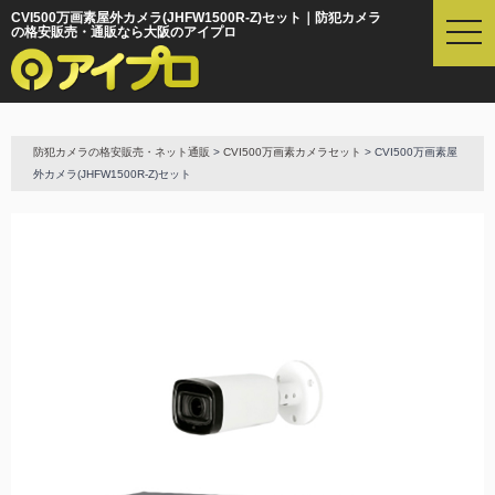
CVI500万画素屋外カメラ(JHFW1500R-Z)セット｜防犯カメラ
t
の格安販売・通販なら大阪のアイプロ
o
g
g
l
e
防犯カメラの格安販売・ネット通販
>
CVI500万画素カメラセット
> CVI500万画素屋
n
外カメラ(JHFW1500R-Z)セット
a
v
i
g
a
t
i
o
n