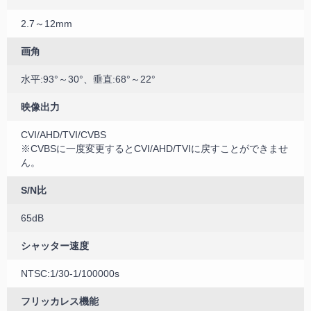
2.7～12mm
画角
水平:93°～30°、垂直:68°～22°
映像出力
CVI/AHD/TVI/CVBS
※CVBSに一度変更するとCVI/AHD/TVIに戻すことができませ
ん。
S/N比
65dB
シャッター速度
NTSC:1/30-1/100000s
フリッカレス機能