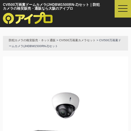
CVI500万画素ドームカメラ(JHDBW1500RN-Z)セット｜防犯
t
カメラの格安販売・通販なら大阪のアイプロ
o
g
g
l
e
防犯カメラの格安販売・ネット通販
>
CVI500万画素カメラセット
> CVI500万画素ド
n
ームカメラ(JHDBW1500RN-Z)セット
a
v
i
g
a
t
i
o
n