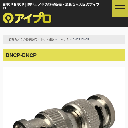
BNCP-BNCP｜防犯カメラの格安販売・通販なら大阪のアイプ
t
ロ
o
g
g
l
e
防犯カメラの格安販売・ネット通販
>
コネクタ
> BNCP-BNCP
n
a
v
BNCP-BNCP
i
g
a
t
i
o
n