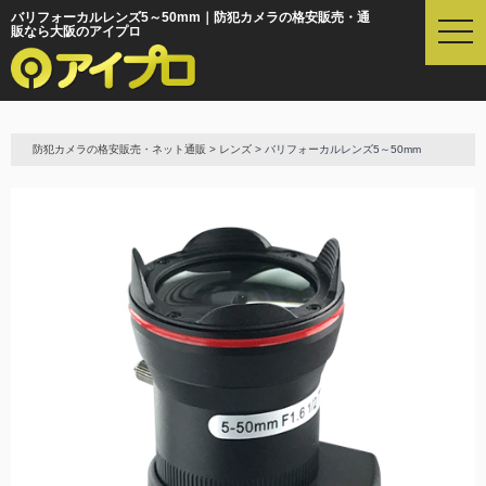
バリフォーカルレンズ5～50mm｜防犯カメラの格安販売・通
t
販なら大阪のアイプロ
o
g
g
l
e
防犯カメラの格安販売・ネット通販
>
レンズ
> バリフォーカルレンズ5～50mm
n
a
v
i
g
a
t
i
o
n