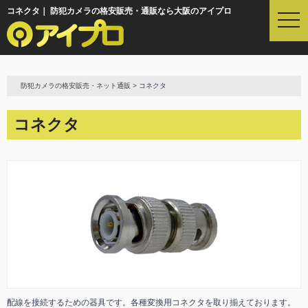
コネクタ｜ 防犯カメラの格安販売・通販なら大阪のアイプロ
t
o
g
g
l
e
防犯カメラの格安販売・ネット通販
> コネクタ
n
a
コネクタ
v
i
g
a
t
i
o
n
配線を接続するための器具です。各種変換用コネクタを取り揃えております。